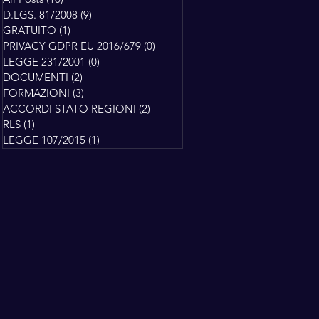
D.LGS. 81/2008
(9)
9 post
GRATUITO
(1)
1 post
PRIVACY GDPR EU 2016/679
(0)
0 post
LEGGE 231/2001
(0)
0 post
DOCUMENTI
(2)
2 post
FORMAZIONI
(3)
3 post
ACCORDI STATO REGIONI
(2)
2 post
RLS
(1)
1 post
LEGGE 107/2015
(1)
1 post