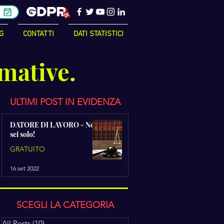
G
CONTATTI
DATI STATISTICI
rmative.
ULTIMI POST IN EVIDENZA
DATORE DI LAVORO - Non
sei solo!
GRATUITO
16 set 2022
SCEGLI LA CATEGORIA
All Posts
(10)
10 post