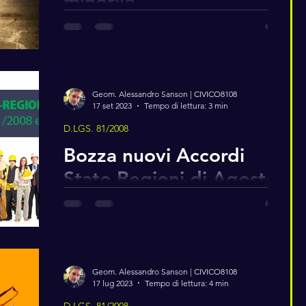
minorile
Recentemente è stato redatto dall'UNICEF un
rapporto sul lavoro minorile in Italia con alcuni
dati statistici sugli infortuni e sulle...
Geom. Alessandro Sanson | CIVICO8108
17 set 2023
Tempo di lettura: 3 min
D.LGS. 81/2008
Bozza nuovi Accordi
Stato Regioni di Agosto
2023: le novità inerenti il
D.Lgs. 81/2008
Da pochi giorni è uscita la bozza del tanto
atteso Accordo Stato Regioni previsto dall'art.
13 del D.L. 146/2021 (che doveva già essere...
Geom. Alessandro Sanson | CIVICO8108
17 lug 2023
Tempo di lettura: 4 min
D.LGS. 81/2008