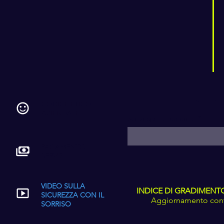
ISCRIVITI ALLA MIA 
CODICE ETICO
AZIENDALE
Scrivi qui la tua email*
PAGAMENTO
SERVIZI
VIDEO SULLA
INDICE DI GRADIMENTO C
SICUREZZA CON IL
Aggiornamento conti
SORRISO