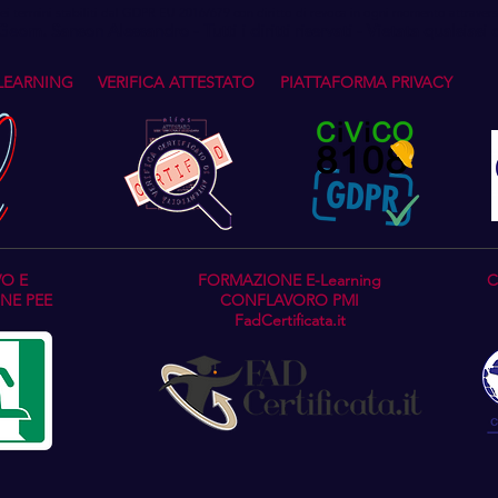
i termini stabiliti dal GDPR EU 2016/679 con diritto di revoca in ogni momento attraverso
m. Sanson Alessandro - Tutti i diritti riservati - Vietata qualsiasi
LEARNING
VERIFICA ATTESTATO
PIATTAFORMA PRIVACY
VO E
FORMAZIONE E-Learning
C
NE PEE
CONFLAVORO PMI
FadCertificata.it