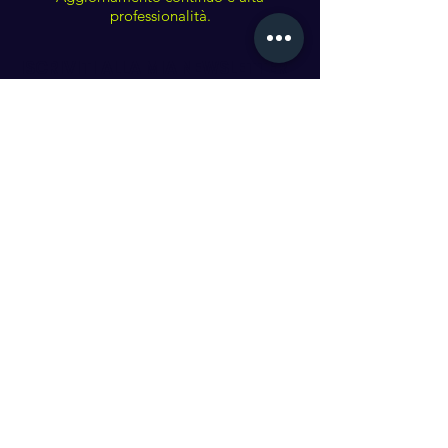
professionalità.
ISCRIVITI ALLA MIA NEWSLETTER
Scrivi qui la tua email*
Iscriviti ora!
ATTENZIONE: L'iscrizione alla newsletter avviene
nei termini stabiliti dal GDPR EU 2016/679 con diritto
di revoca in ogni momento attraverso l'apposito link
presente nella newsletter ricevuta.
© 2022 by CIVICO8108 di Geom. Sanson
Alessandro - Tutti i diritti riservati - Vietata
qualsiasi duplicazione del contenuto.
SERVIZIO RLST