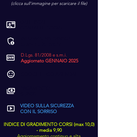
(clicca sull'immagine per scaricare il file)
DATI FISCALI
CONTATTI - SOCIAL
INFORMATIVA PRIVACY
GDPR EU 2016/679
D.Lgs. 81/2008 e s.m.i.
Aggiornato GENNAIO 2025
CODICE ETICO AZIENDALE
PAGAMENTO
SERVIZI
VIDEO SULLA SICUREZZA
CON IL SORRISO
INDICE DI GRADIMENTO CORSI (max 10,0)
- media 9,90
Aggiornamento continuo e alta