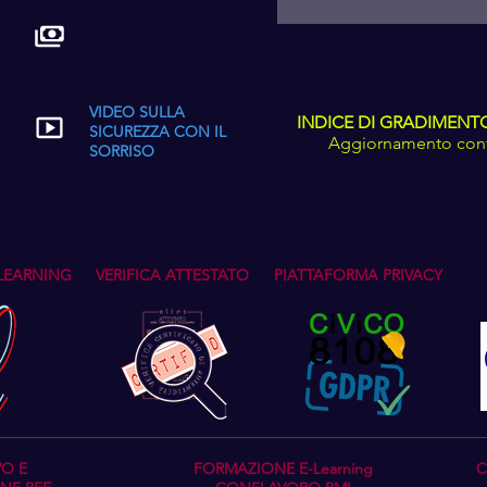
PAGAMENTO
SERVIZI
VIDEO SULLA
INDICE DI GRADIMENTO C
SICUREZZA CON IL
Aggiornamento conti
SORRISO
i termini stabiliti dal GDPR EU 2016/679 con diritto di revoca in ogni momento attraverso
m. Sanson Alessandro - Tutti i diritti riservati - Vietata qualsiasi
LEARNING
VERIFICA ATTESTATO
PIATTAFORMA PRIVACY
VO E
FORMAZIONE E-Learning
C