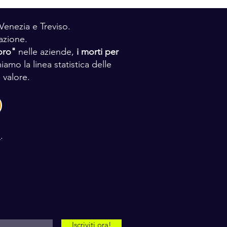
Venezia e Treviso.
azione.
voro"
nelle aziende,
i morti per
iamo la linea statistica delle
 valore.
I
.
NEWSLETTER
Iscriviti ora!