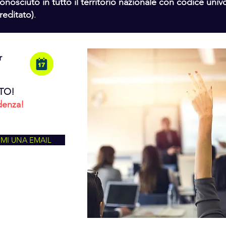
conosciuto in tutto il territorio nazionale con codice uni
reditato)
.
r
TO!
denza!
IMI UNA EMAIL