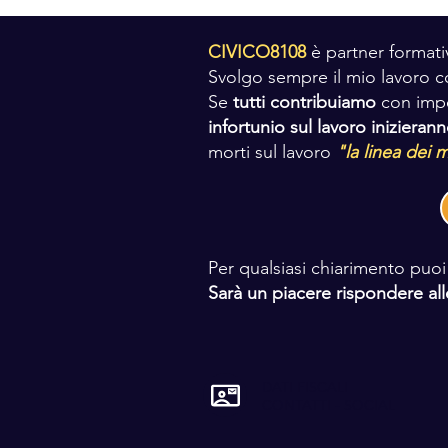
CIVICO8108
è partner formati
Svolgo sempre il mio lavoro c
Se
tutti contribuiamo
con impe
infortunio sul lavoro iniziera
morti sul lavoro
"la linea dei m
Per qualsiasi chiarimento puoi
Sarà un piacere rispondere a
DATI FISCALI
CONTATTI - SOCIAL