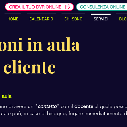
CREA IL TUO DVR ONLINE
CONSULENZA ONLINE
HOME
CALENDARIO
CHI SONO
SERVIZI
BLO
ni in aula
 cliente
n aula
ono di avere un "
contatto
" con il
docente
al quale poss
cevuta e può, in caso di bisogno, fugare immediatamente 