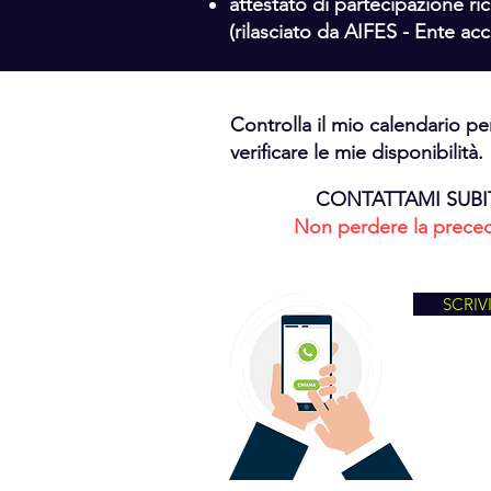
attestato di partecipazione ri
(rilasciato da AIFES - Ente acc
Controlla il mio calendario pe
verificare le mie disponibilità.
CONTATTAMI SUBI
Non perdere la prece
SCRIV