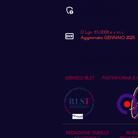
INFORMATIVA PRIVACY
GDPR EU 2016/679
D.Lgs. 81/2008 e s.m.i.
Aggiornato GENNAIO 2025
ATTENZIONE: L'iscrizione alla newsletter avviene ne
© 2022 by CIVICO8108 di Geo
SERVIZIO RLST
PIATTAFORMA E-
REDAZIONE TABELLE
RILIE