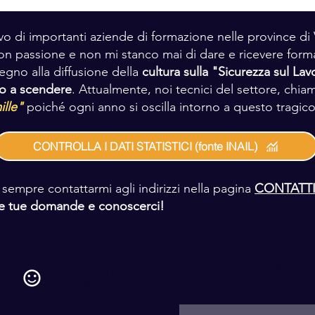
vo di importanti aziende di formazione nelle province di 
on passione e non mi stanco mai di dare e ricevere form
gno alla diffusione della
cultura sulla "Sicurezza sul La
nno a scendere
. Attualmente, noi tecnici del settore, chiam
ille"
poiché ogni anno si oscilla intorno a questo tragico
CONTROLLA I DATI STATISTICI (fonte INAIL)
 sempre contattarmi agli indirizzi nella pagina
CONTATT
lle tue domande e conoscerci!
ISCRIVITI ALLA MIA 
CODICE ETICO
AZIENDALE
Scrivi qui la tua email*