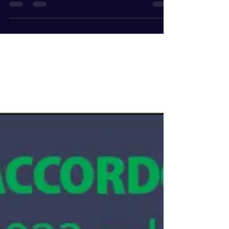
sul lavoro" e che mi ha lasciato, come ogni
singola tragedia che coinvolge ragazzi morti sul
lavoro, un profondo senso di impotenza e di
delusione, nei confronti di una giustizia e di uno
stato che continuano a deludere i cittadini. La
morte sul lavoro Luana perde la vita a 22 anni il
3 maggio 2021 in una fabbrica tessile a
Montemurlo, in provincia di Prato. La giovane
mamma (all'epoca i