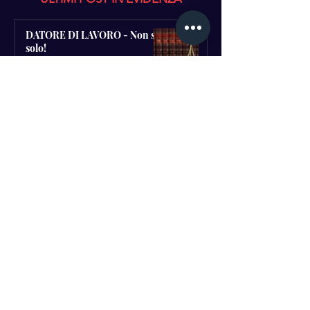
ULTIMI POST IN EVIDENZA
DATORE DI LAVORO - Non sei
solo!
GRATUITO
16 set 2022
DATI FISCALI
CONTATTI - SOCIAL
INFORMATIVA PRIVACY
GDPR EU 2016/679
D.Lgs. 81/2008 e s.m.i.
Aggiornato GENNAIO 2025
CODICE ETICO AZIENDALE