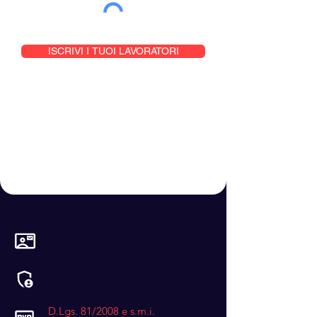
ISCRIVI I TUOI LAVORATORI
DATI FISCALI
CONTATTI - SOCIAL
INFORMATIVA PRIVACY
GDPR EU 2016/679
D.Lgs. 81/2008 e s.m.i.