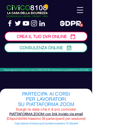
CREA IL TUO DVR ONLINE
CONSULENZA ONLINE
Vuoi saperne di più sui corsi CIVICO8108 attraverso la piattaforma ZOOM
PARTECIPA AI CORSI
PER LAVORATORI
SU PIATTAFORMA ZOOM
Scegli la data che ti è più comoda!
PIATTAFORMA ZOOM con link inviato via email
(Disponibilità massimo 35 partecipanti per sessione)
Ogni datore di lavoro può iscrivere massimo 10 discenti