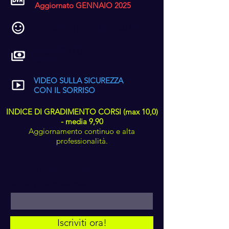
Aggiornato GENNAIO 2025
CODICE ETICO AZIENDALE
PAGAMENTO
SERVIZI
VIDEO SULLA SICUREZZA
CON IL SORRISO
INDICE DI GRADIMENTO CORSI (max 10,0)
- media 9,90
Aggiornamento continuo e alta
professionalità.
ISCRIVITI ALLA MIA NEWSLETTER
Scrivi qui la tua email*
Iscriviti ora!