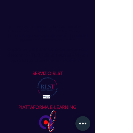
ATTENZIONE: L'iscrizione alla newsletter avviene
nei termini stabiliti dal GDPR EU 2016/679 con diritto
di revoca in ogni momento attraverso l'apposito link
presente nella newsletter ricevuta.
© 2022 by CIVICO8108 di Geom. Sanson
Alessandro - Tutti i diritti riservati - Vietata
qualsiasi duplicazione del contenuto.
SERVIZIO RLST
PIATTAFORMA E-LEARNING